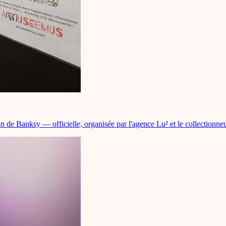
n de Banksy — officielle, organisée par l'agence Lu² et le collectionne