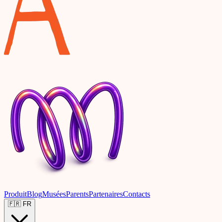
Produit
Blog
Musées
Parents
Partenaires
Contacts
🇫🇷
FR