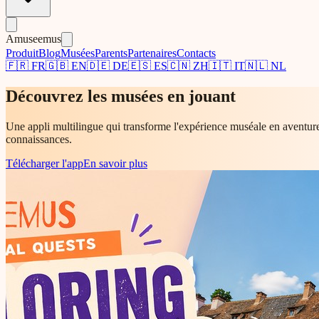
Amuseemus
Produit
Blog
Musées
Parents
Partenaires
Contacts
🇫🇷
FR
🇬🇧
EN
🇩🇪
DE
🇪🇸
ES
🇨🇳
ZH
🇮🇹
IT
🇳🇱
NL
Découvrez les musées en jouant
Une appli multilingue qui transforme l'expérience muséale en aventure in
connaissances.
Télécharger l'app
En savoir plus