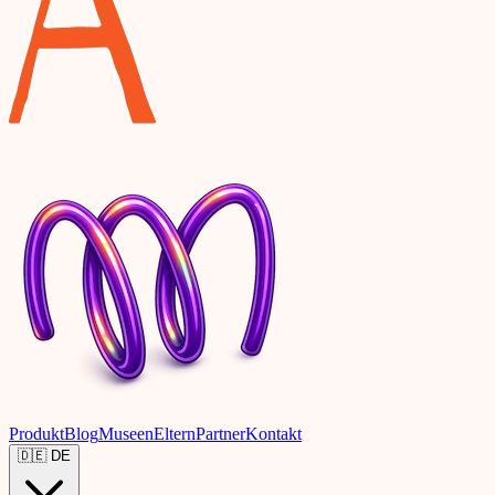
Produkt
Blog
Museen
Eltern
Partner
Kontakt
🇩🇪
DE