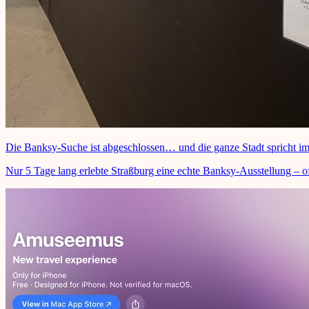
Die Banksy-Suche ist abgeschlossen… und die ganze Stadt spricht i
Nur 5 Tage lang erlebte Straßburg eine echte Banksy-Ausstellung – of