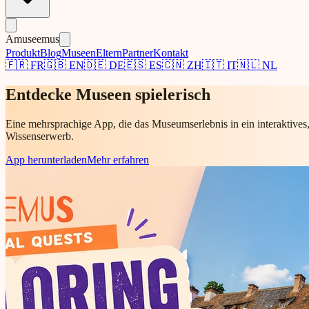
Amuseemus
Produkt
Blog
Museen
Eltern
Partner
Kontakt
🇫🇷
FR
🇬🇧
EN
🇩🇪
DE
🇪🇸
ES
🇨🇳
ZH
🇮🇹
IT
🇳🇱
NL
Entdecke Museen spielerisch
Eine mehrsprachige App, die das Museumserlebnis in ein interaktives,
Wissenserwerb.
App herunterladen
Mehr erfahren