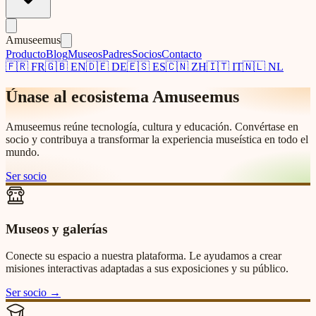
Amuseemus
Producto
Blog
Museos
Padres
Socios
Contacto
🇫🇷
FR
🇬🇧
EN
🇩🇪
DE
🇪🇸
ES
🇨🇳
ZH
🇮🇹
IT
🇳🇱
NL
Únase al ecosistema Amuseemus
Amuseemus reúne tecnología, cultura y educación. Convértase en
socio y contribuya a transformar la experiencia museística en todo el
mundo.
Ser socio
Museos y galerías
Conecte su espacio a nuestra plataforma. Le ayudamos a crear
misiones interactivas adaptadas a sus exposiciones y su público.
Ser socio
→