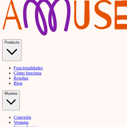
Producto
Funcionalidades
Cómo funciona
Reseñas
Blog
Museos
Conexión
Ventajas