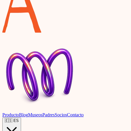
Producto
Blog
Museos
Padres
Socios
Contacto
🇪🇸
ES