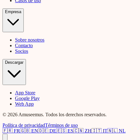
Casos de uso
Empresa
Sobre nosotros
Contacto
Socios
Descargar
App Store
Google Play
Web App
© 2026 Amuseemus. Todos los derechos reservados.
Política de privacidad
Términos de uso
🇫🇷
FR
🇬🇧
EN
🇩🇪
DE
🇪🇸
ES
🇨🇳
ZH
🇮🇹
IT
🇳🇱
NL