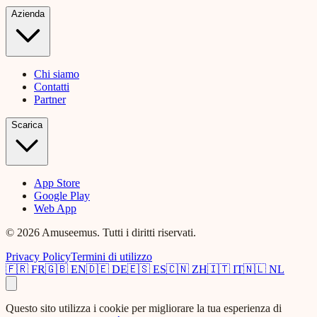
Azienda
Chi siamo
Contatti
Partner
Scarica
App Store
Google Play
Web App
© 2026 Amuseemus. Tutti i diritti riservati.
Privacy Policy
Termini di utilizzo
🇫🇷
FR
🇬🇧
EN
🇩🇪
DE
🇪🇸
ES
🇨🇳
ZH
🇮🇹
IT
🇳🇱
NL
Questo sito utilizza i cookie per migliorare la tua esperienza di