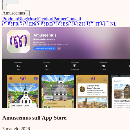
Amuseemus
Prodotto
Blog
Musei
Genitori
Partner
Contatti
🇫🇷
FR
🇬🇧
EN
🇩🇪
DE
🇪🇸
ES
🇨🇳
ZH
🇮🇹
IT
🇳🇱
NL
Amuseemus sull'App Store.
5 maggio 2026