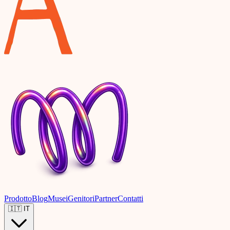
Prodotto
Blog
Musei
Genitori
Partner
Contatti
🇮🇹
IT