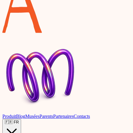
Produit
Blog
Musées
Parents
Partenaires
Contacts
🇫🇷
FR