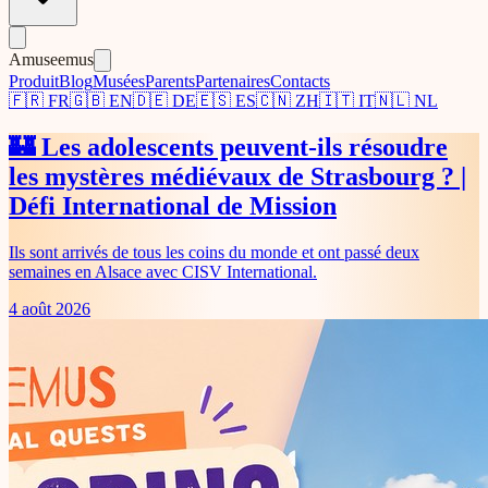
Amuseemus
Produit
Blog
Musées
Parents
Partenaires
Contacts
🇫🇷
FR
🇬🇧
EN
🇩🇪
DE
🇪🇸
ES
🇨🇳
ZH
🇮🇹
IT
🇳🇱
NL
🏰 Les adolescents peuvent-ils résoudre
les mystères médiévaux de Strasbourg ? |
Défi International de Mission
Ils sont arrivés de tous les coins du monde et ont passé deux
semaines en Alsace avec CISV International.
4 août 2026