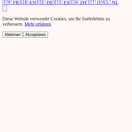
🇫🇷
FR
🇬🇧
EN
🇩🇪
DE
🇪🇸
ES
🇨🇳
ZH
🇮🇹
IT
🇳🇱
NL
Diese Website verwendet Cookies, um Ihr Surferlebnis zu
verbessern.
Mehr erfahren
Ablehnen
Akzeptieren