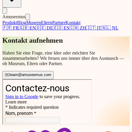
Amuseemus
Produkt
Blog
Museen
Eltern
Partner
Kontakt
🇫🇷
FR
🇬🇧
EN
🇩🇪
DE
🇪🇸
ES
🇨🇳
ZH
🇮🇹
IT
🇳🇱
NL
Kontakt aufnehmen
Haben Sie eine Frage, eine Idee oder möchten Sie
zusammenarbeiten? Wir freuen uns immer über den Austausch —
ob Museum, Eltern oder Partner.
✉️
team@amuseemus.com