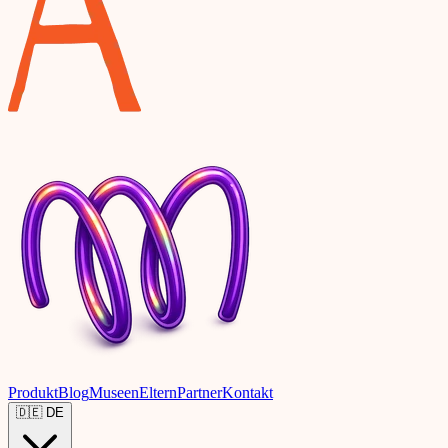
Produkt
Blog
Museen
Eltern
Partner
Kontakt
🇩🇪
DE