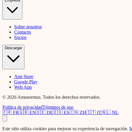
Empresa
Sobre nosotros
Contacto
Socios
Descargar
App Store
Google Play
Web App
© 2026 Amuseemus. Todos los derechos reservados.
Política de privacidad
Términos de uso
🇫🇷
FR
🇬🇧
EN
🇩🇪
DE
🇪🇸
ES
🇨🇳
ZH
🇮🇹
IT
🇳🇱
NL
Este sitio utiliza cookies para mejorar su experiencia de navegación.
M