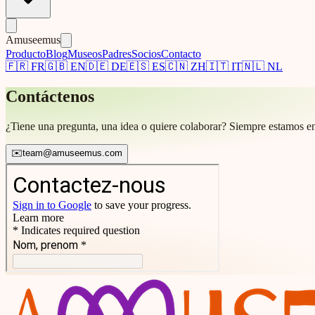
Amuseemus
Producto
Blog
Museos
Padres
Socios
Contacto
🇫🇷
FR
🇬🇧
EN
🇩🇪
DE
🇪🇸
ES
🇨🇳
ZH
🇮🇹
IT
🇳🇱
NL
Contáctenos
¿Tiene una pregunta, una idea o quiere colaborar? Siempre estamos e
✉️
team@amuseemus.com