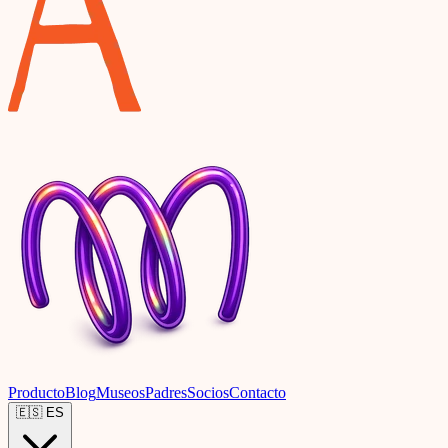
Producto
Blog
Museos
Padres
Socios
Contacto
🇪🇸
ES