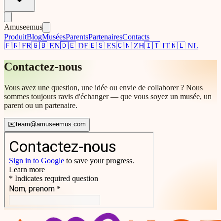
Amuseemus
Produit
Blog
Musées
Parents
Partenaires
Contacts
🇫🇷
FR
🇬🇧
EN
🇩🇪
DE
🇪🇸
ES
🇨🇳
ZH
🇮🇹
IT
🇳🇱
NL
Contactez-nous
Vous avez une question, une idée ou envie de collaborer ? Nous
sommes toujours ravis d'échanger — que vous soyez un musée, un
parent ou un partenaire.
✉️
team@amuseemus.com