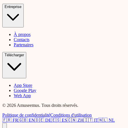
Entreprise
À propos
Contacts
Partenaires
Télécharger
App Store
Google Play
Web App
© 2026 Amuseemus. Tous droits réservés.
Politique de confidentialité
Conditions d'utilisation
🇫🇷
FR
🇬🇧
EN
🇩🇪
DE
🇪🇸
ES
🇨🇳
ZH
🇮🇹
IT
🇳🇱
NL