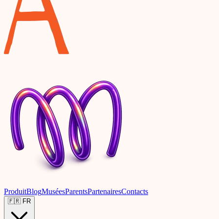
Produit
Blog
Musées
Parents
Partenaires
Contacts
🇫🇷
FR