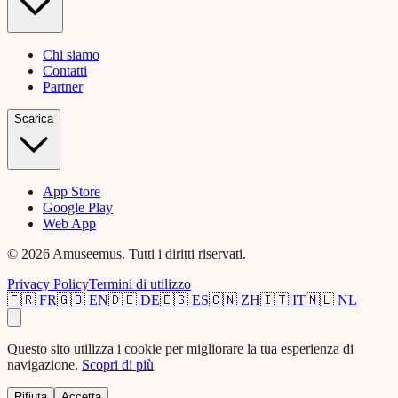
Chi siamo
Contatti
Partner
Scarica
App Store
Google Play
Web App
© 2026 Amuseemus. Tutti i diritti riservati.
Privacy Policy
Termini di utilizzo
🇫🇷
FR
🇬🇧
EN
🇩🇪
DE
🇪🇸
ES
🇨🇳
ZH
🇮🇹
IT
🇳🇱
NL
Questo sito utilizza i cookie per migliorare la tua esperienza di
navigazione.
Scopri di più
Rifiuta
Accetta