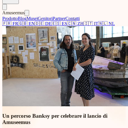
Amuseemus
Prodotto
Blog
Musei
Genitori
Partner
Contatti
🇫🇷
FR
🇬🇧
EN
🇩🇪
DE
🇪🇸
ES
🇨🇳
ZH
🇮🇹
IT
🇳🇱
NL
Un percorso Banksy per celebrare il lancio di
Amuseemus