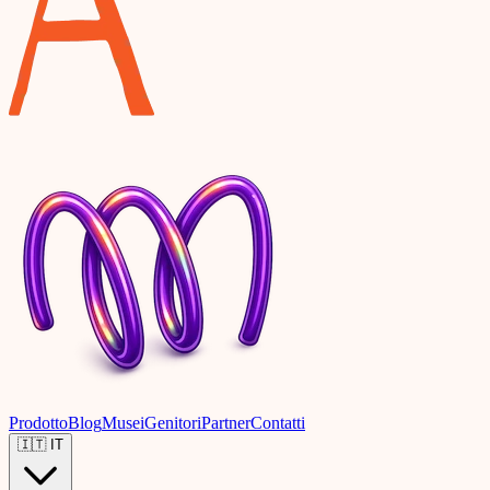
Prodotto
Blog
Musei
Genitori
Partner
Contatti
🇮🇹
IT