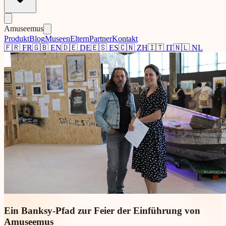
Amuseemus
Produkt
Blog
Museen
Eltern
Partner
Kontakt
🇫🇷
FR
🇬🇧
EN
🇩🇪
DE
🇪🇸
ES
🇨🇳
ZH
🇮🇹
IT
🇳🇱
NL
Ein Banksy-Pfad zur Feier der Einführung von
Amuseemus