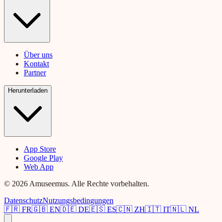
Über uns
Kontakt
Partner
Herunterladen
App Store
Google Play
Web App
© 2026 Amuseemus. Alle Rechte vorbehalten.
Datenschutz
Nutzungsbedingungen
🇫🇷
FR
🇬🇧
EN
🇩🇪
DE
🇪🇸
ES
🇨🇳
ZH
🇮🇹
IT
🇳🇱
NL