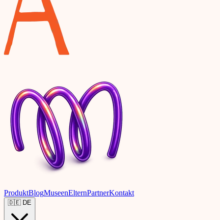
Produkt
Blog
Museen
Eltern
Partner
Kontakt
🇩🇪
DE