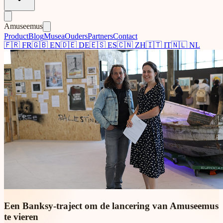
Amuseemus
Product
Blog
Musea
Ouders
Partners
Contact
🇫🇷
FR
🇬🇧
EN
🇩🇪
DE
🇪🇸
ES
🇨🇳
ZH
🇮🇹
IT
🇳🇱
NL
Een Banksy-traject om de lancering van Amuseemus
te vieren