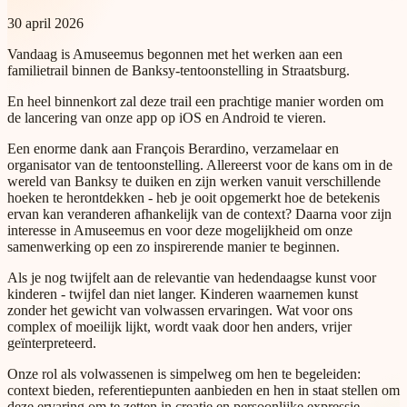
30 april 2026
Vandaag is Amuseemus begonnen met het werken aan een
familietrail binnen de Banksy-tentoonstelling in Straatsburg.
En heel binnenkort zal deze trail een prachtige manier worden om
de lancering van onze app op iOS en Android te vieren.
Een enorme dank aan François Berardino, verzamelaar en
organisator van de tentoonstelling. Allereerst voor de kans om in de
wereld van Banksy te duiken en zijn werken vanuit verschillende
hoeken te herontdekken - heb je ooit opgemerkt hoe de betekenis
ervan kan veranderen afhankelijk van de context? Daarna voor zijn
interesse in Amuseemus en voor deze mogelijkheid om onze
samenwerking op een zo inspirerende manier te beginnen.
Als je nog twijfelt aan de relevantie van hedendaagse kunst voor
kinderen - twijfel dan niet langer. Kinderen waarnemen kunst
zonder het gewicht van volwassen ervaringen. Wat voor ons
complex of moeilijk lijkt, wordt vaak door hen anders, vrijer
geïnterpreteerd.
Onze rol als volwassenen is simpelweg om hen te begeleiden:
context bieden, referentiepunten aanbieden en hen in staat stellen om
deze ervaring om te zetten in creatie en persoonlijke expressie.