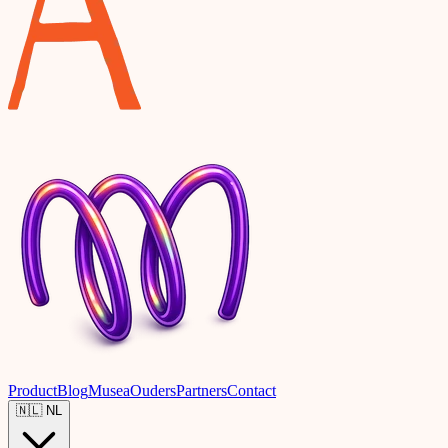
Product
Blog
Musea
Ouders
Partners
Contact
🇳🇱
NL