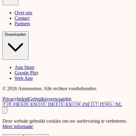
Over ons
Contact
Partners
Downloaden
App Store
Google Play
Web App
© 2026 Amuseemus. Alle rechten voorbehouden.
Privacybeleid
Gebruiksvoorwaarden
🇫🇷
FR
🇬🇧
EN
🇩🇪
DE
🇪🇸
ES
🇨🇳
ZH
🇮🇹
IT
🇳🇱
NL
Deze website gebruikt cookies om uw surfervaring te verbeteren.
Meer informatie